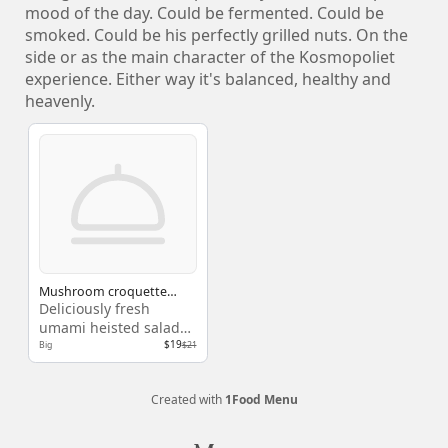
mood of the day. Could be fermented. Could be
smoked. Could be his perfectly grilled nuts. On the
side or as the main character of the Kosmopoliet
experience. Either way it's balanced, healthy and
heavenly.
Mushroom croquette
salad
Deliciously fresh
umami heisted salad
with a fresh balsamic
$19
Big
$21
vinaigrette and
whatever the gunless
Created with
1Food Menu
hunter chopped off on
the field.